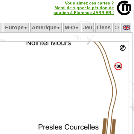
Vous aimez ces cartes ?
Merci de signer la pétition de
soutien à Florence JARRIER !
Europe
Amerique
M‑O
Jeu
Liens
©
▼
▼
▼
▼