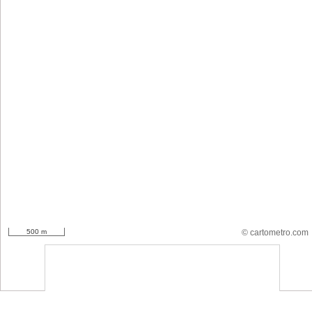
500 m
© cartometro.com
srfsdf