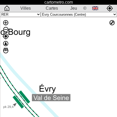
cartometro.com
Villes
Cartes
Jeu
©