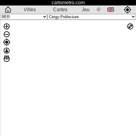
cartometro.com
Villes
Cartes
Jeu
©