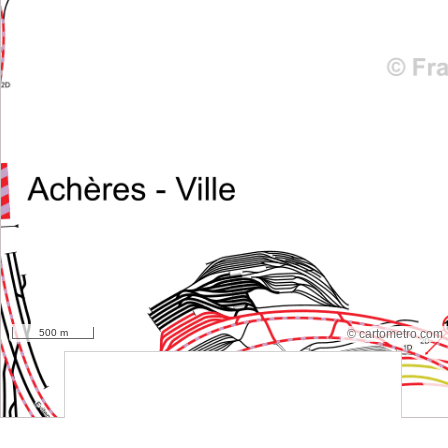
500 m
© cartometro.com
srfsdf