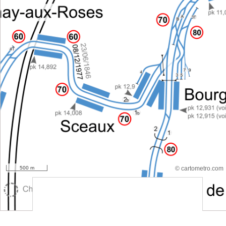
500 m
© cartometro.com
srfsdf