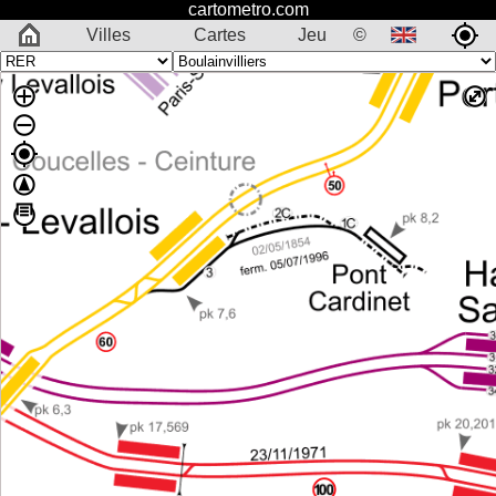
cartometro.com
Villes
Cartes
Jeu
©