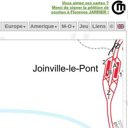
Vous aimez ces cartes ?
Merci de signer la pétition de
soutien à Florence JARRIER !
Europe
Amerique
M‑O
Jeu
Liens
©
▼
▼
▼
▼