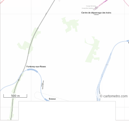
500 m
© cartometro.com
srfsdf