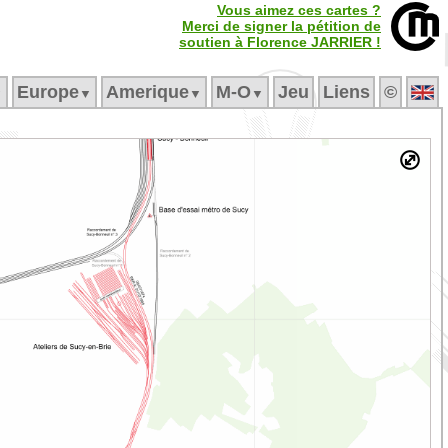
Vous aimez ces cartes ?
Merci de signer la pétition de
soutien à Florence JARRIER !
Europe
Amerique
M‑O
Jeu
Liens
©
▼
▼
▼
▼