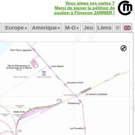
Vous aimez ces cartes ?
Merci de signer la pétition de
soutien à Florence JARRIER !
Europe
Amerique
M‑O
Jeu
Liens
©
▼
▼
▼
▼