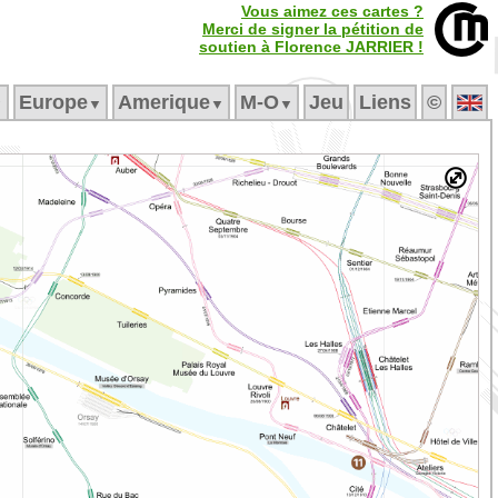
Vous aimez ces cartes ?
Merci de signer la pétition de
soutien à Florence JARRIER !
Europe
Amerique
M‑O
Jeu
Liens
©
▼
▼
▼
▼