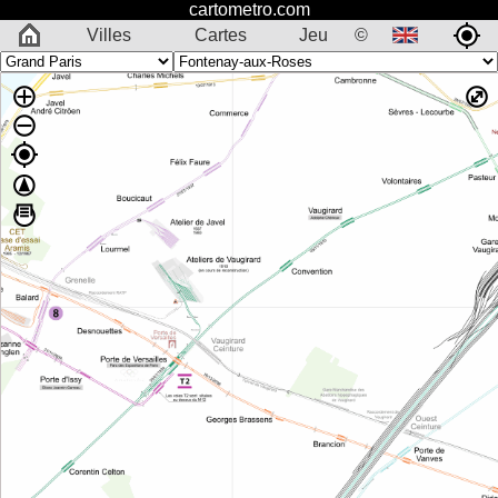
cartometro.com
Villes
Cartes
Jeu
©