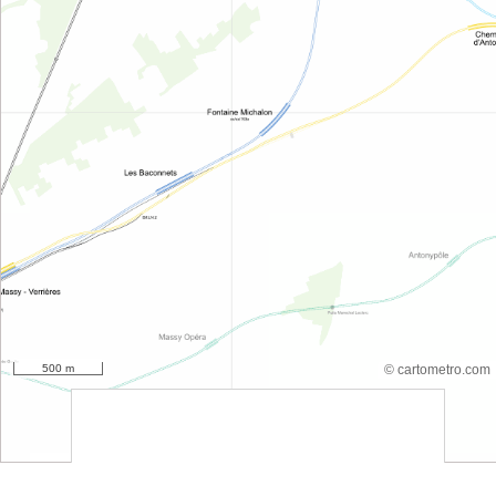
500 m
© cartometro.com
srfsdf