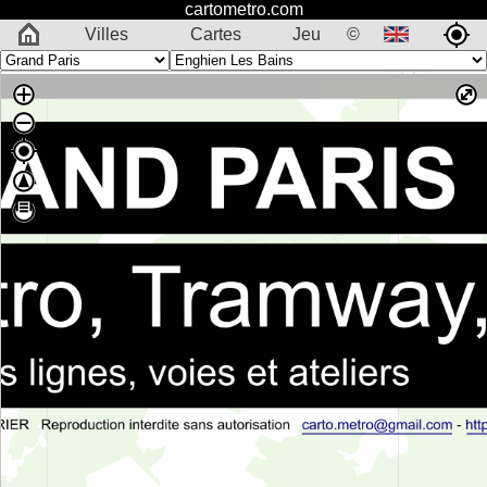
cartometro.com
Villes
Cartes
Jeu
©