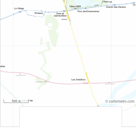
500 m
© cartometro.com
srfsdf