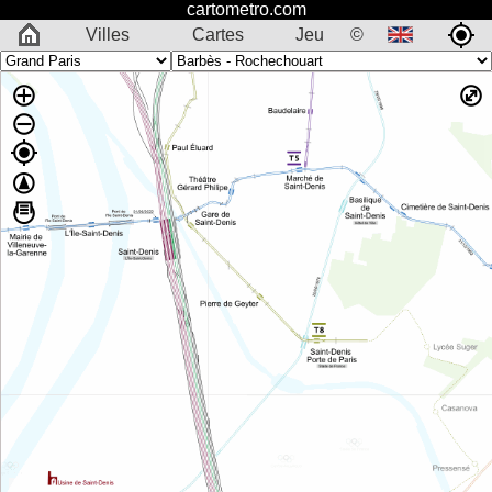
cartometro.com
Villes
Cartes
Jeu
©