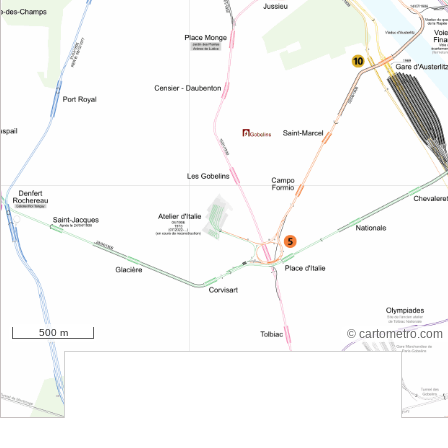
500 m
© cartometro.com
srfsdf