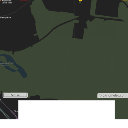
500 m
© cartometro.com
srfsdf