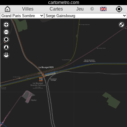
cartometro.com
Villes
Cartes
Jeu
©