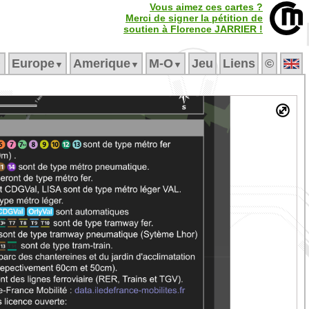
Vous aimez ces cartes ?
Merci de signer la pétition de
soutien à Florence JARRIER !
Europe
Amerique
M‑O
Jeu
Liens
©
▼
▼
▼
▼