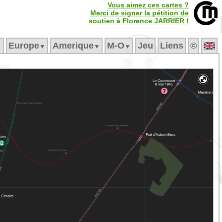
Vous aimez ces cartes ?
Merci de signer la pétition de
soutien à Florence JARRIER !
Europe
Amerique
M‑O
Jeu
Liens
©
▼
▼
▼
▼