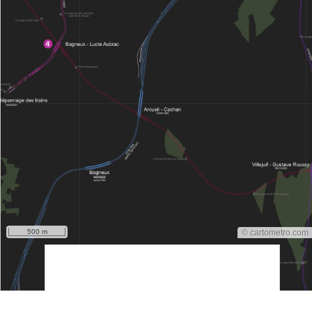
500 m
© cartometro.com
srfsdf