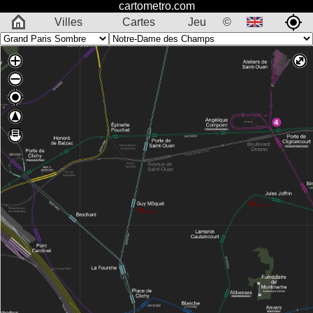
cartometro.com
Villes
Cartes
Jeu
©