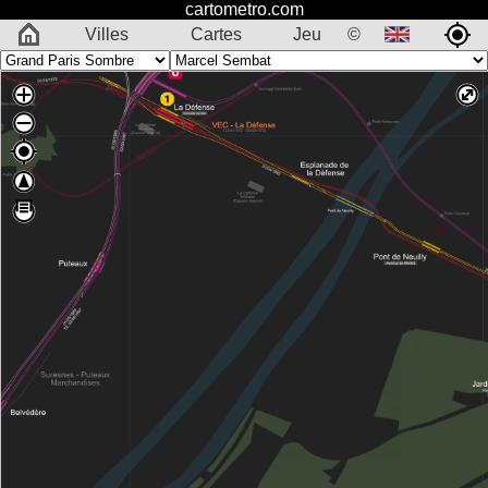
cartometro.com
Villes
Cartes
Jeu
©