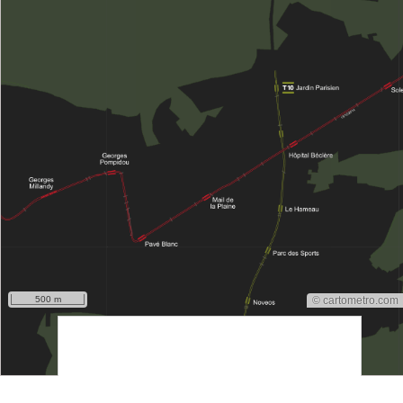
500 m
© cartometro.com
srfsdf