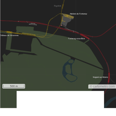
500 m
© cartometro.com
srfsdf