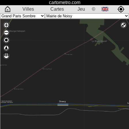
cartometro.com
Villes
Cartes
Jeu
©