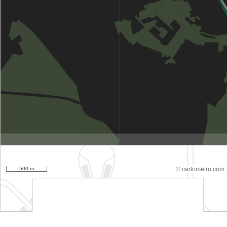
500 m
© cartometro.com
srfsdf