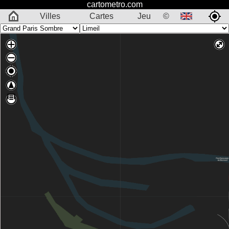
cartometro.com
Villes
Cartes
Jeu
©