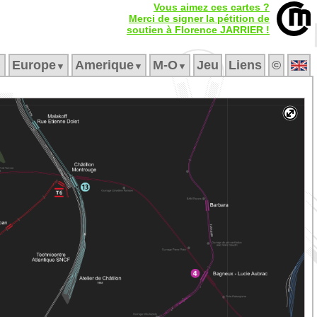
Vous aimez ces cartes ?
Merci de signer la pétition de
soutien à Florence JARRIER !
Europe
Amerique
M‑O
Jeu
Liens
©
▼
▼
▼
▼