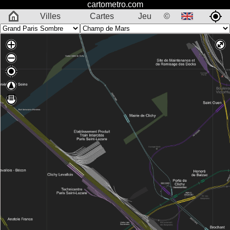
cartometro.com
Villes
Cartes
Jeu
©