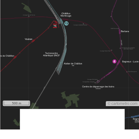
500 m
© cartometro.com
srfsdf