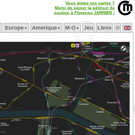
Vous aimez ces cartes ?
Merci de signer la pétition de
soutien à Florence JARRIER !
Europe
Amerique
M‑O
Jeu
Liens
©
▼
▼
▼
▼