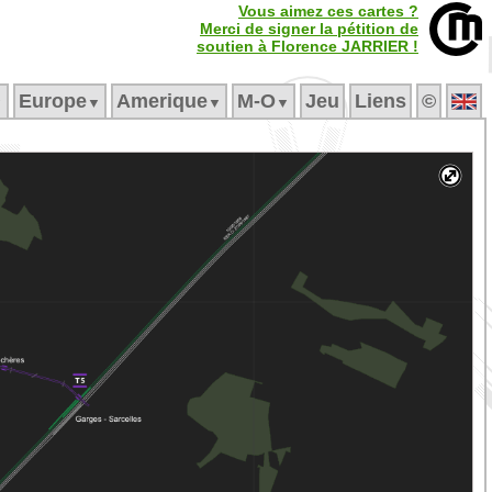
Vous aimez ces cartes ?
Merci de signer la pétition de
soutien à Florence JARRIER !
Europe
Amerique
M‑O
Jeu
Liens
©
▼
▼
▼
▼