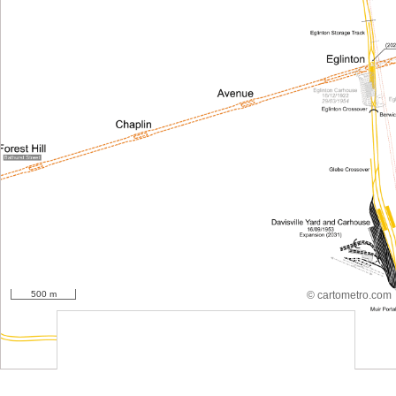
500 m
© cartometro.com
srfsdf