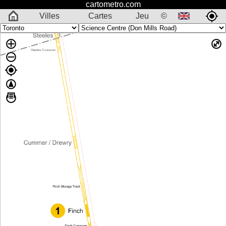
cartometro.com
Villes
Cartes
Jeu
©