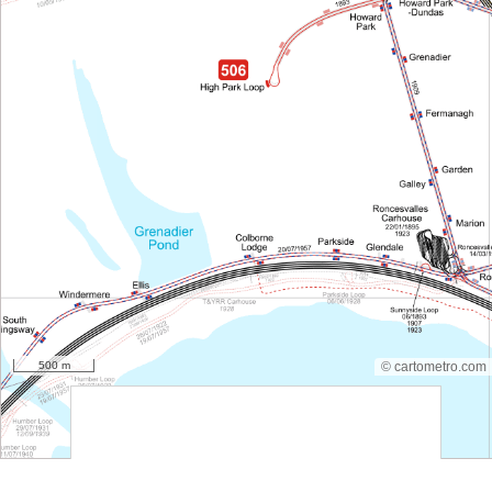
500 m
© cartometro.com
srfsdf