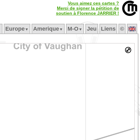
Vous aimez ces cartes ?
Merci de signer la pétition de
soutien à Florence JARRIER !
Europe
Amerique
M‑O
Jeu
Liens
©
▼
▼
▼
▼