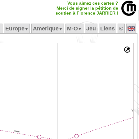
Vous aimez ces cartes ?
Merci de signer la pétition de
soutien à Florence JARRIER !
Europe
Amerique
M‑O
Jeu
Liens
©
▼
▼
▼
▼