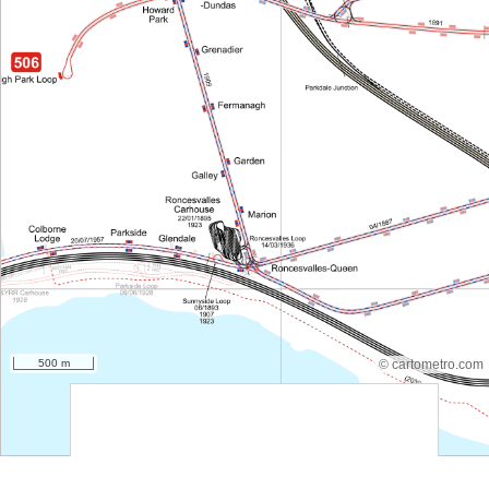
500 m
© cartometro.com
srfsdf