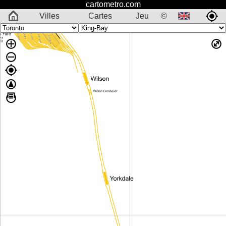
cartometro.com
Villes
Cartes
Jeu
©