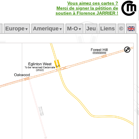
Vous aimez ces cartes ?
Merci de signer la pétition de
soutien à Florence JARRIER !
Europe
Amerique
M‑O
Jeu
Liens
©
▼
▼
▼
▼