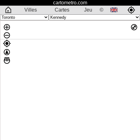
cartometro.com
Villes
Cartes
Jeu
©