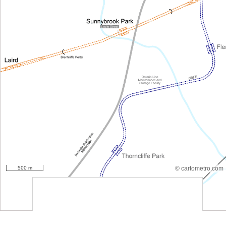
500 m
© cartometro.com
srfsdf