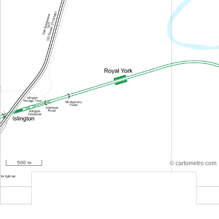
500 m
© cartometro.com
srfsdf