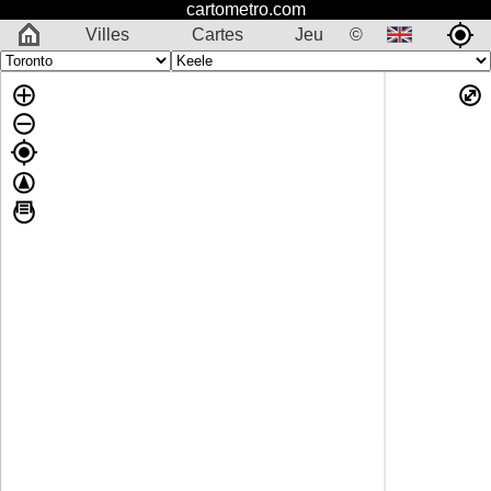
cartometro.com
Villes
Cartes
Jeu
©