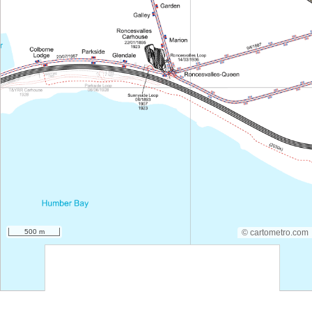
500 m
© cartometro.com
srfsdf