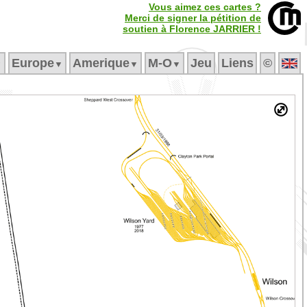
Vous aimez ces cartes ?
Merci de signer la pétition de
soutien à Florence JARRIER !
Europe
Amerique
M‑O
Jeu
Liens
©
▼
▼
▼
▼