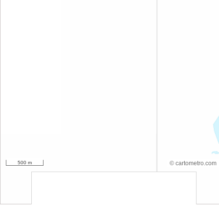
500 m
© cartometro.com
srfsdf