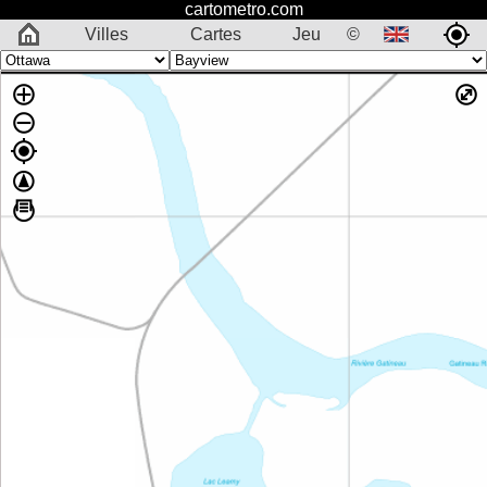
cartometro.com
Villes
Cartes
Jeu
©