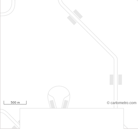
500 m
© cartometro.com
srfsdf