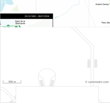
500 m
© cartometro.com
srfsdf