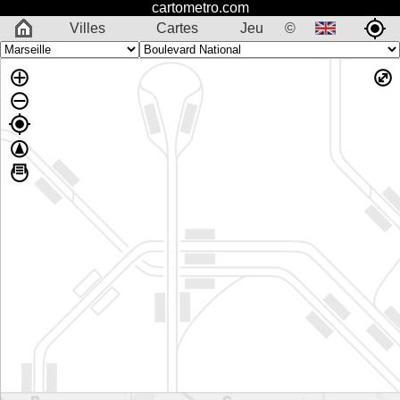
cartometro.com
Villes
Cartes
Jeu
©