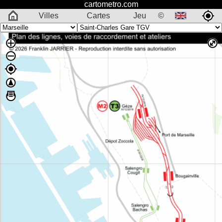
cartometro.com
Villes
Cartes
Jeu
©