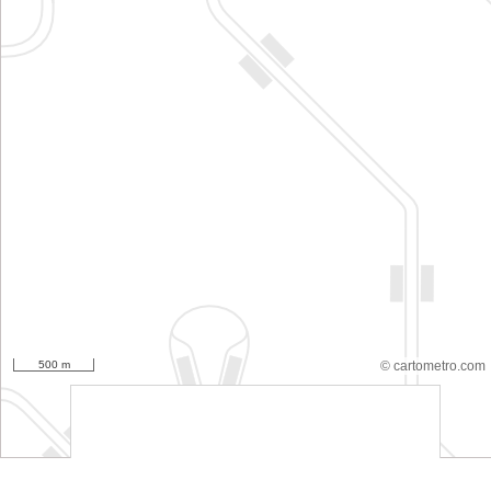
500 m
© cartometro.com
srfsdf