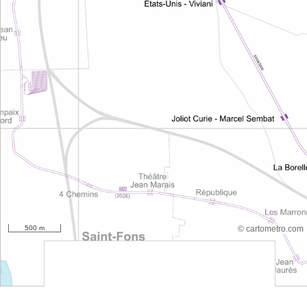
500 m
© cartometro.com
srfsdf