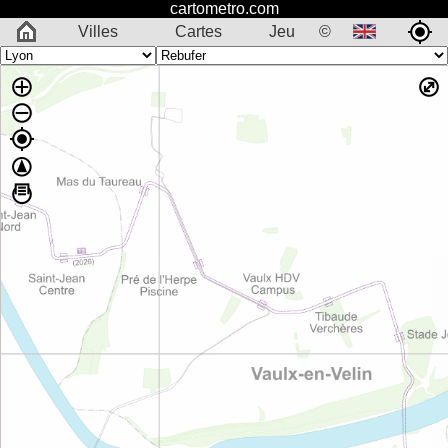
cartometro.com
Villes
Cartes
Jeu
©