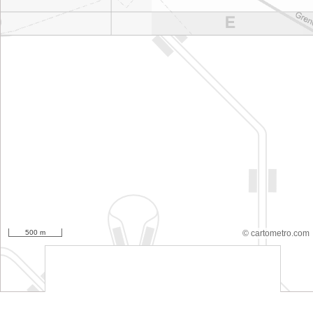
500 m
© cartometro.com
srfsdf