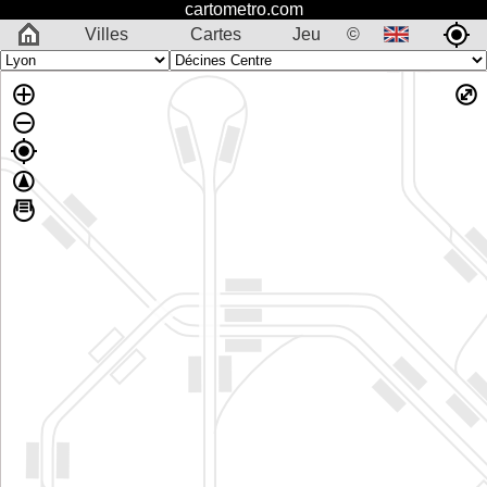
cartometro.com
Villes
Cartes
Jeu
©