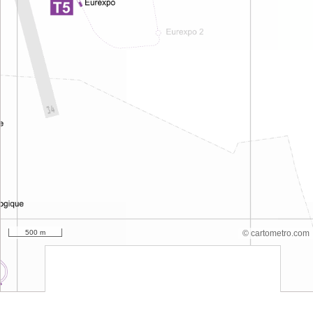
500 m
© cartometro.com
srfsdf