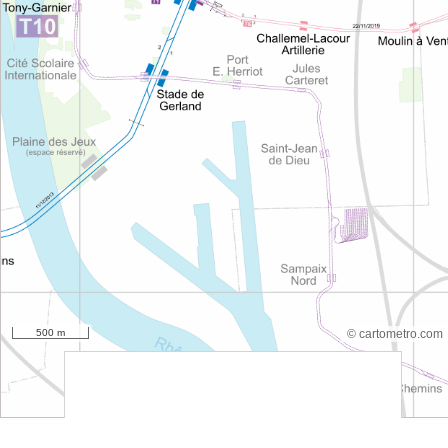
500 m
© cartometro.com
srfsdf