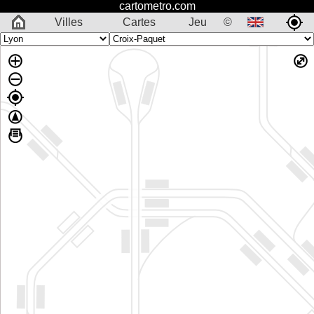
cartometro.com
Villes
Cartes
Jeu
©