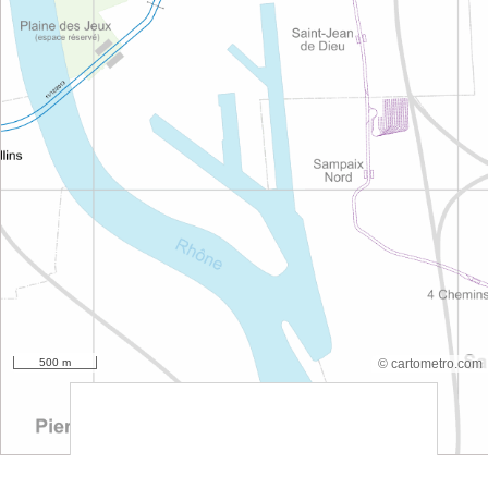
500 m
© cartometro.com
srfsdf