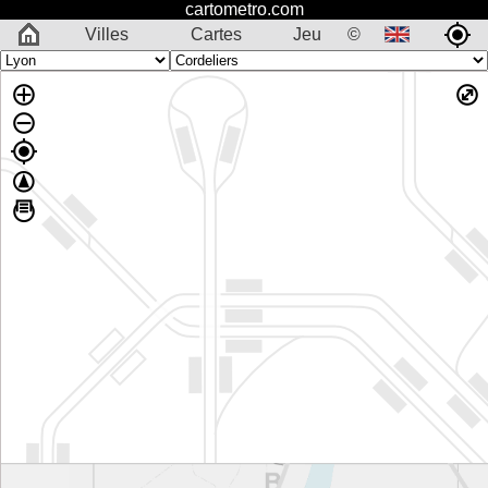
cartometro.com
Villes
Cartes
Jeu
©