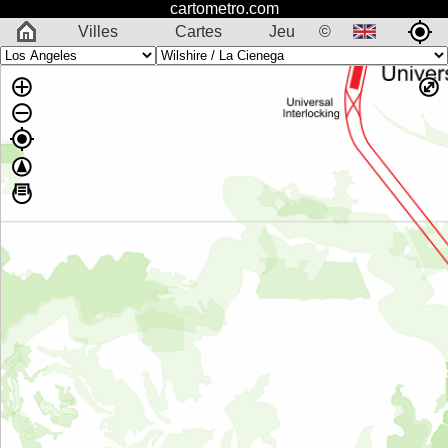
cartometro.com
Villes
Cartes
Jeu
©