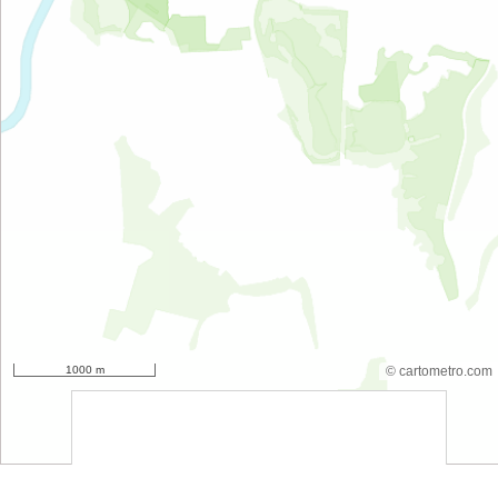
1000 m
© cartometro.com
srfsdf