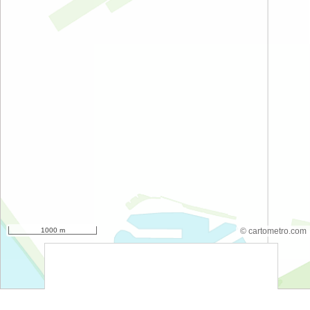
1000 m
© cartometro.com
srfsdf