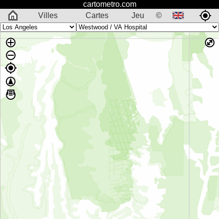
cartometro.com
Villes
Cartes
Jeu
©