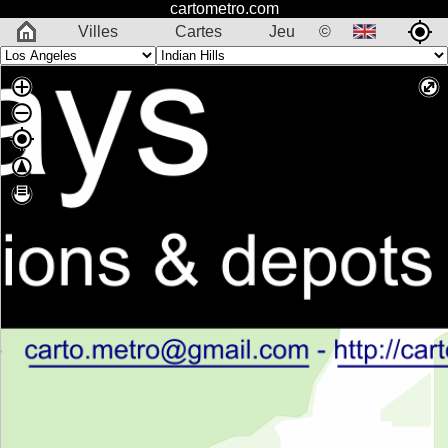
cartometro.com
Villes
Cartes
Jeu
©