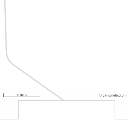
1000 m
© cartometro.com
srfsdf