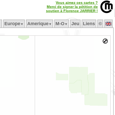
Vous aimez ces cartes ?
Merci de signer la pétition de
soutien à Florence JARRIER !
Europe
Amerique
M‑O
Jeu
Liens
©
▼
▼
▼
▼