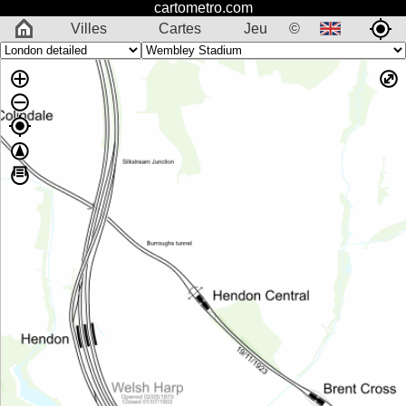
cartometro.com
Villes
Cartes
Jeu
©