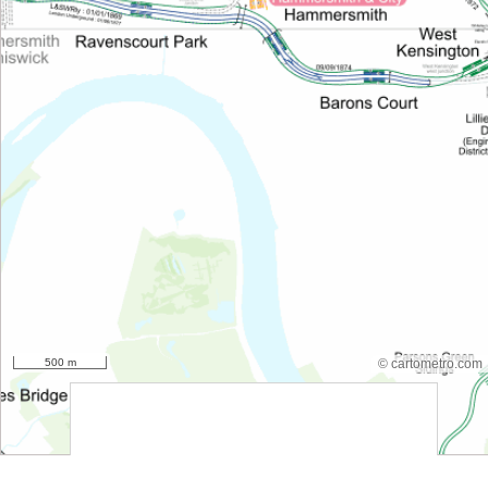
500 m
© cartometro.com
srfsdf