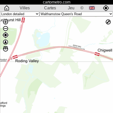
cartometro.com
Villes
Cartes
Jeu
©