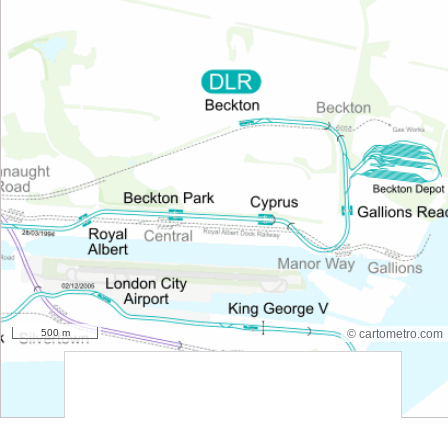
500 m
© cartometro.com
srfsdf