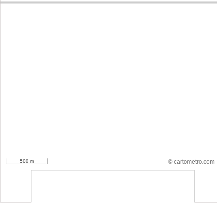
500 m
© cartometro.com
srfsdf