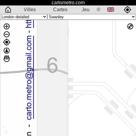
cartometro.com
Villes
Cartes
Jeu
©