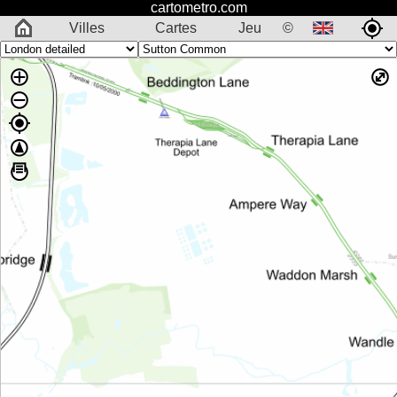
cartometro.com
Villes
Cartes
Jeu
©