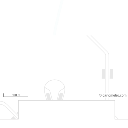
500 m
© cartometro.com
srfsdf